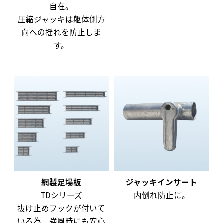
自在。
圧縮ジャッキは躯体側方
向への揺れを防止しま
す。
網製足場板
ジャッキインサート
TDシリーズ
内倒れ防止に。
抜け止めフックが付いて
いる為、強風時にも安心