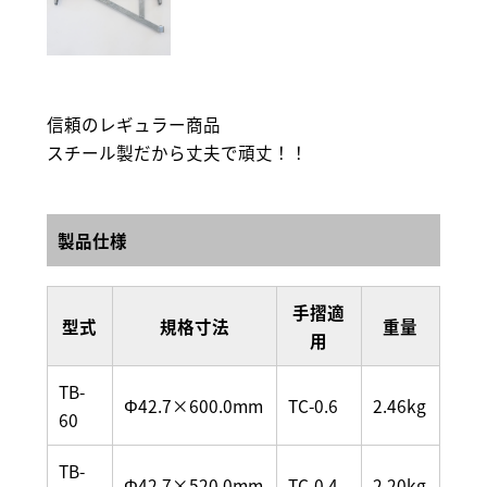
信頼のレギュラー商品
スチール製だから丈夫で頑丈！！
製品仕様
手摺適
型式
規格寸法
重量
用
TB-
Φ42.7×600.0mm
TC-0.6
2.46kg
60
TB-
Φ42.7×520.0mm
TC-0.4
2.20kg