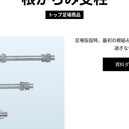
トップ足場商品
足場仮設時、最初の根組
過ぎな
資料ダ