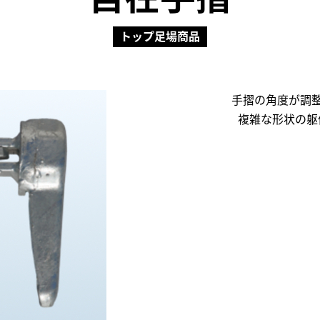
トップ足場商品
手摺の角度が調
複雑な形状の躯